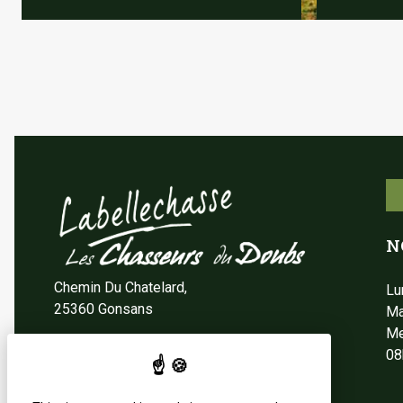
N
Chemin Du Chatelard,
Lu
25360 Gonsans
Ma
Me
08