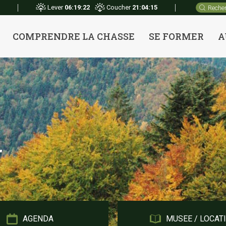
Recherche
Lever
06:19:22
Coucher
21:04:15
pour
:
COMPRENDRE LA CHASSE
SE FORMER
A
r
AGENDA
MUSEE / LOCAT