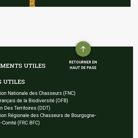
Retourner
en
RETOURNER EN
MENTS UTILES
haut
HAUT DE PAGE
de
S UTILES
page
ion Nationale des Chasseurs (FNC)
Français de la Biodiversité (OFB)
on Des Territoires (DDT)
ion Régionale des Chasseurs de Bourgogne-
e-Comté (FRC BFC)