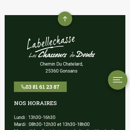
Retourner
en
haut
de
page
Chemin Du Chatelard,
25360 Gonsans
03 81 61 23 87
NOS HORAIRES
Lundi : 13h30-16h30
Mardi : 08h30-12h30 et 13h30-18h00